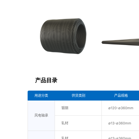
产品目录
用途分类
供货类别
产品规格
锻钢
∅120-∅360mm
风电轴承
轧材
∅13-∅360mm
轧材
∅13-∅360mm