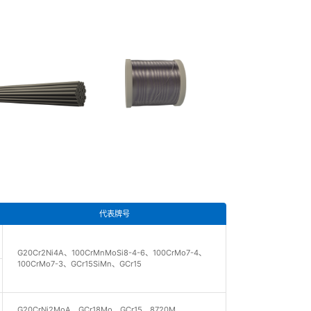
代表牌号
G20Cr2Ni4A、100CrMnMoSi8-4-6、100CrMo7-4、
100CrMo7-3、GCr15SiMn、GCr15
G20CrNi2MoA、GCr18Mo、GCr15、8720M