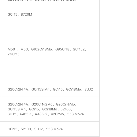
GCr15、8720M
M50T、M50、G102Cr18Mo、G95Cr18、GCr15Z、
ZGCr15
G20Cr2Ni4A、GCr15SiMn、GCr15、GCr18Mo、SUJ2
G20Cr2Ni4A、G20CrNi2Mo、G20CrNiMo、
GCr15SiMn、GCr15、GCr18Mo、52100、
SUJ2、A485-1、A485-2、42CrMo、55SiMoVA
GCr15、52100、SUJ2、55SiMoVA