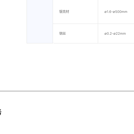
银亮材
∅1.6-∅500mm
钢丝
∅0.2-∅22mm
务