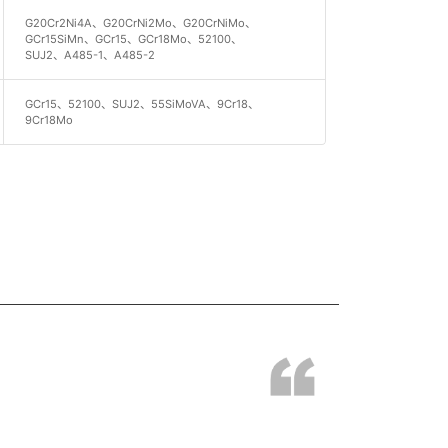
G20Cr2Ni4A、G20CrNi2Mo、G20CrNiMo、
GCr15SiMn、GCr15、GCr18Mo、52100、
SUJ2、A485-1、A485-2
GCr15、52100、SUJ2、55SiMoVA、9Cr18、
9Cr18Mo