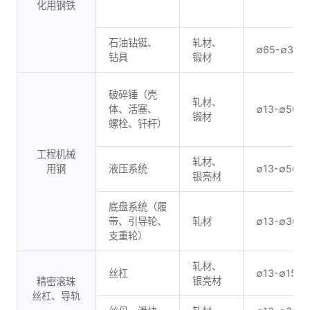
化用钢铁
石油钻铤、
轧材、
∅65-∅300
钻具
锻材
破碎锤（壳
轧材、
体、活塞、
∅13-∅500
锻材
螺栓、钎杆）
工程机械
轧材、
用钢
液压系统
∅13-∅500
银亮材
底盘系统（履
带、引导轮、
轧材
∅13-∅360
支重轮）
轧材、
丝杠
∅13-∅150
银亮材
精密滚珠
丝杠、导轨